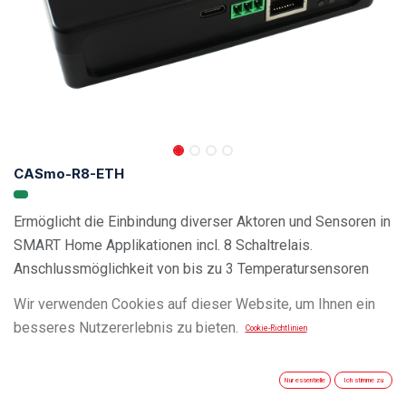
CASmo-R8-ETH
Ermöglicht die Einbindung diverser Aktoren und Sensoren in
SMART Home Applikationen incl. 8 Schaltrelais.
Anschlussmöglichkeit von bis zu 3 Temperatursensoren
(z.B. DS18B20). Hauptanwendung ist die Steuerung von
Wir verwenden Cookies auf dieser Website, um Ihnen ein
Fussbodenheizungs Ventilen.
besseres Nutzererlebnis zu bieten.
Cookie-Richtlinien
Kompatibel mit TASMOTA, ESP Easy, ESPHome, IoBroker,
Home Assistant, OpenHAB, Symcon, Node-RED, MQTT,
Nur essentielle
Ich stimme zu
matter und anderen. Incl. LAN (Ethernet) Anschluss.