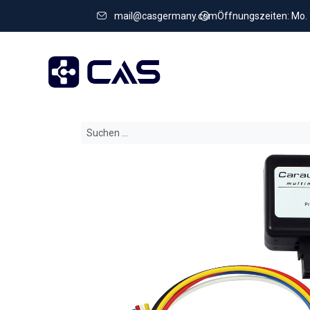
mail@casgermany.com
Öffnungszeiten: Mo. - 