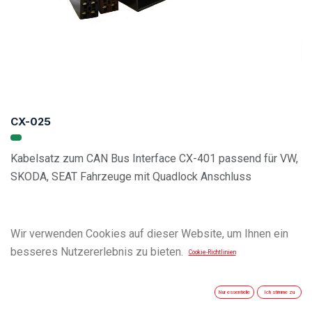
CX-025
Kabelsatz zum CAN Bus Interface CX-401 passend für VW,
SKODA, SEAT Fahrzeuge mit Quadlock Anschluss
Vehicle Compatibility List
Wir verwenden Cookies auf dieser Website, um Ihnen ein
besseres Nutzererlebnis zu bieten.
Cookie-Richtlinien
Nur essentielle
Ich stimme zu