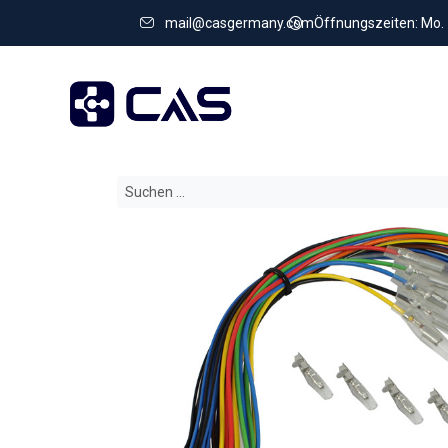
mail@casgermany.com
Öffnungszeiten: Mo. - 