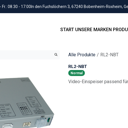
Fr.: 08.30 - 17.00
In den Fuchslöchern 3, 67240 Bobenheim-Roxheim, 
START
UNSERE MARKEN
PRODU
Alle Produkte
RL2-NBT
RL2-NBT
Normal
Video-Einspeiser passend f