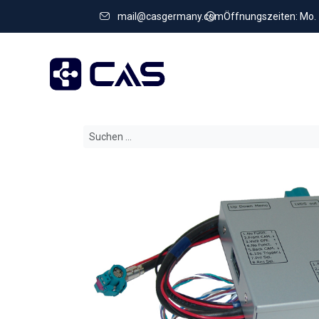
mail@casgermany.com
Öffnungszeiten: Mo. - 