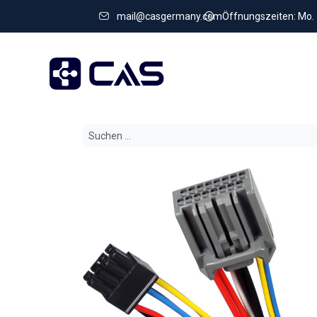
mail@casgermany.com
Öffnungszeiten: Mo. - 