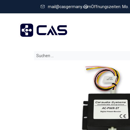
mail@casgermany.com
Öffnungszeiten: Mo. - 