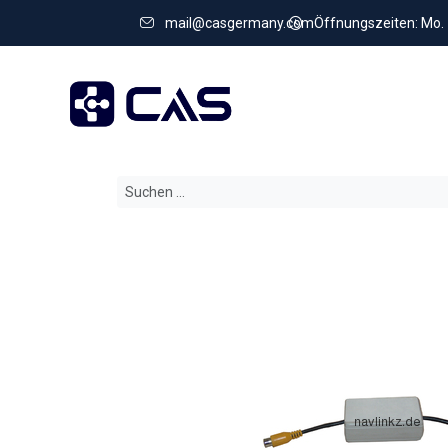
mail@casgermany.com
Öffnungszeiten: Mo. - 