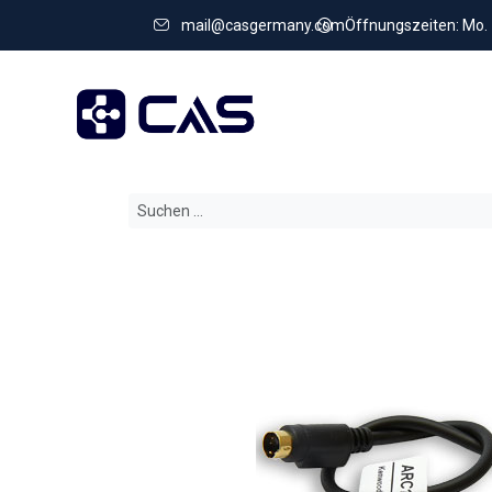
mail@casgermany.com
Öffnungszeiten: Mo. - 