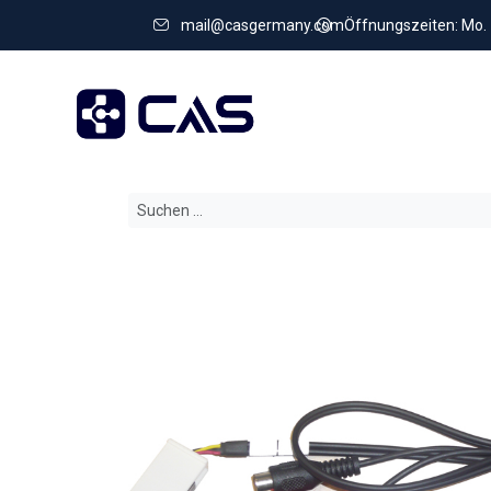
mail@casgermany.com
Öffnungszeiten: Mo. - 