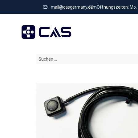
mail@casgermany.com
Öffnungszeiten: Mo. - 