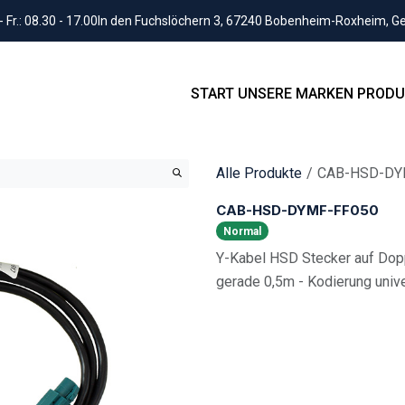
Fr.: 08.30 - 17.00
In den Fuchslöchern 3, 67240 Bobenheim-Roxheim, 
START
UNSERE MARKEN
PRODU
Alle Produkte
CAB-HSD-DY
CAB-HSD-DYMF-FF050
Normal
Y-Kabel HSD Stecker auf Do
gerade 0,5m - Kodierung univ