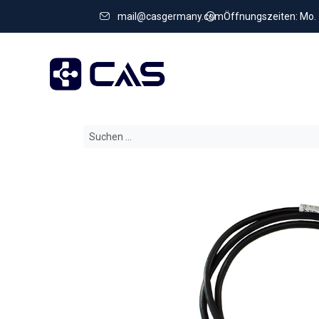
mail@casgermany.com
Öffnungszeiten: Mo. - 