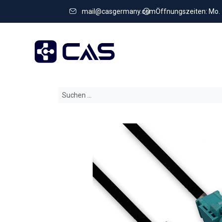
mail@casgermany.com
Öffnungszeiten: Mo. - 