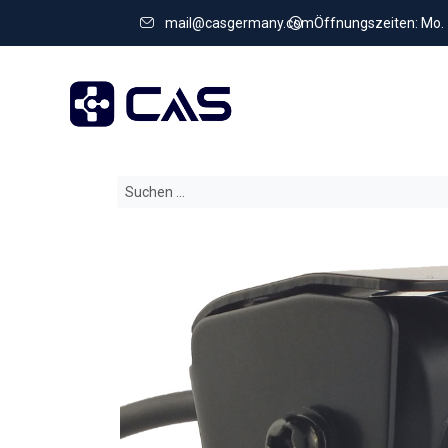
mail@casgermany.com
Öffnungszeiten: Mo. - 