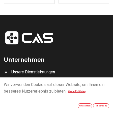
MFD2/RNS2,Nexus ohne
original TV-Tuner
Unternehmen
Unsere Dienstleistungen
Kontakt Uns
Wir verwenden Cookies auf dieser Website, um Ihnen ein
besseres Nutzererlebnis zu bieten.
Cookie-Richtlinien
Unsere Marken
Nur essentielle
Ich stimme zu
Caraudio-Systems