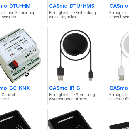
mo-DTU-HM
CASmo-DTU-HMS
CASmo
icht die Einbindung
Ermöglicht die Einbindung
Ermöglicht
 Hoymiles
eines Hoymiles
eines Hoym
elrichters
Wechselrichters
Wechselri
4L01+) in SMART
(CMT2300A) in SMART
und CMT2
Applikationen.
Home Applikationen.
Home Appl
tible mit OpenDTU,
Kompatible mit OpenDTU,
Kompatibl
TU, IoBroker, Home
AhoyDTU, IoBroker, Home
AhoyDTU, 
tant, OpenHAB,
Assistant, OpenHAB,
Assistant
n, Node-RED, MQTT
Symcon, Node-RED, MQTT
Symcon, 
nderen.
und anderen.
und ander
mo-GC-KNX
CASmo-IR-B
CASmo-
nControl.
Ermöglicht die Steuerung
Ermöglicht
marte
diverser über Infrarot
diverser üb
serungscontroller
Fernbedienung steuerbare
Fernbedie
 Ihre Garten- und
Geräte z.B. Klimanlagen mit
Geräte z.B
enbewässerung auf
HVAC Protocol, Multimedia
HVAC Proto
chste Level. Mit 12
Komponenten etc. in SMART
Komponent
lausgängen steuern Sie
Home Applikationen.
Home Appl
m Magnetventile, über
Kompatibel mit TASMOTA,
Kompatibe