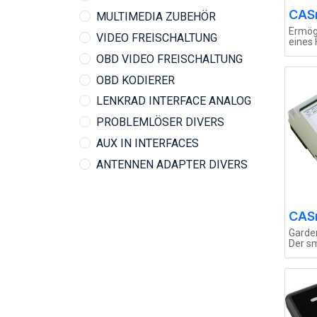
CAS
MULTIMEDIA ZUBEHÖR
Ermögl
VIDEO FREISCHALTUNG
eines
Wechs
OBD VIDEO FREISCHALTUNG
(NRF2
Home 
OBD KODIERER
Kompa
AhoyD
LENKRAD INTERFACE ANALOG
Assis
Symco
PROBLEMLÖSER DIVERS
und a
AUX IN INTERFACES
ANTENNEN ADAPTER DIVERS
CAS
Garde
Der s
Bewäs
bringt
Anlag
das nä
Venti
beque