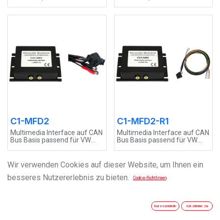
MERCEDES Comand 2.0
MERCEDES Comand 2.5
Systeme incl. Kabelsatz
Systeme incl. Kabelsatz
C1-MFD2
C1-MFD2-R1
Multimedia Interface auf CAN
Multimedia Interface auf CAN
Bus Basis passend für VW
Bus Basis passend für VW
MFD2 incl. Kabelsatz
MFD2 mit RFK und externen
RFK Stg. incl. Kabelsatz
Wir verwenden Cookies auf dieser Website, um Ihnen ein
besseres Nutzererlebnis zu bieten.
Cookie-Richtlinien
Nur essentielle
Ich stimme zu