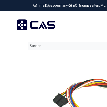
mail@casgermany.com
Öffnungszeiten: Mo. - 