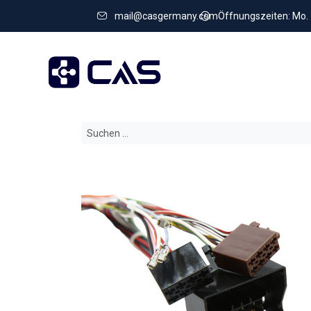
mail@casgermany.com
Öffnungszeiten: Mo. - 