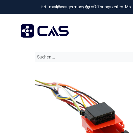
mail@casgermany.com
Öffnungszeiten: Mo. - 