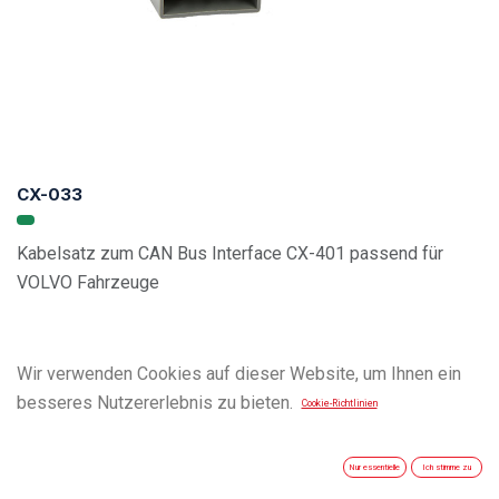
CX-033
Kabelsatz zum CAN Bus Interface CX-401 passend für
VOLVO Fahrzeuge
Vehicle Compatibility List
Wir verwenden Cookies auf dieser Website, um Ihnen ein
besseres Nutzererlebnis zu bieten.
Cookie-Richtlinien
Nur essentielle
Ich stimme zu