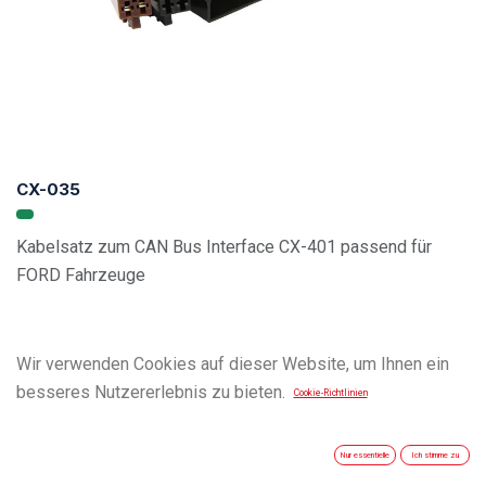
CX-035
Kabelsatz zum CAN Bus Interface CX-401 passend für
FORD Fahrzeuge
Vehicle Compatibility List
Wir verwenden Cookies auf dieser Website, um Ihnen ein
besseres Nutzererlebnis zu bieten.
Cookie-Richtlinien
Nur essentielle
Ich stimme zu