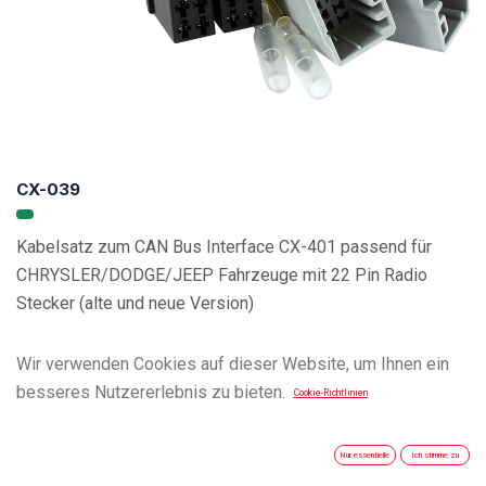
CX-039
Kabelsatz zum CAN Bus Interface CX-401 passend für
CHRYSLER/DODGE/JEEP Fahrzeuge mit 22 Pin Radio
Stecker (alte und neue Version)
Wir verwenden Cookies auf dieser Website, um Ihnen ein
Vehicle Compatibility List
besseres Nutzererlebnis zu bieten.
Cookie-Richtlinien
Nur essentielle
Ich stimme zu