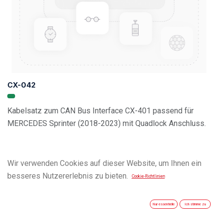
CX-042
Kabelsatz zum CAN Bus Interface CX-401 passend für
MERCEDES Sprinter (2018-2023) mit Quadlock Anschluss.
Vehicle Compatibility List
Wir verwenden Cookies auf dieser Website, um Ihnen ein
besseres Nutzererlebnis zu bieten.
Cookie-Richtlinien
Nur essentielle
Ich stimme zu