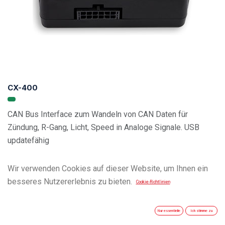
CX-400
CAN Bus Interface zum Wandeln von CAN Daten für
Zündung, R-Gang, Licht, Speed in Analoge Signale. USB
updatefähig
Wir verwenden Cookies auf dieser Website, um Ihnen ein
Vehicle Compatibility List
besseres Nutzererlebnis zu bieten.
Cookie-Richtlinien
Nur essentielle
Ich stimme zu