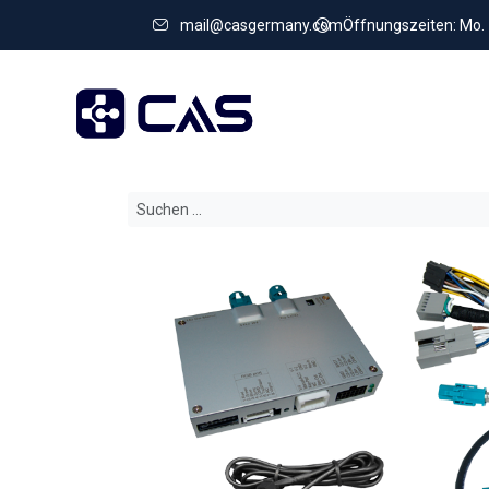
mail@casgermany.com
Öffnungszeiten: Mo. - 