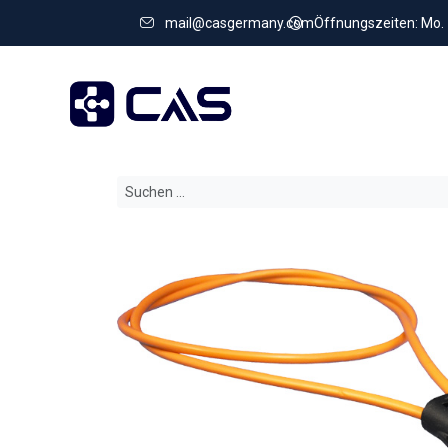
mail@casgermany.com
Öffnungszeiten: Mo. - 