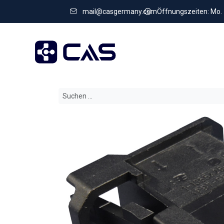
mail@casgermany.com
Öffnungszeiten: Mo. - 