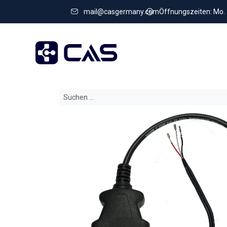
mail@casgermany.com
Öffnungszeiten: Mo. - 