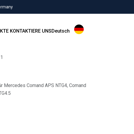
Germany
KTE
KONTAKTIERE UNS
Deutsch
01
 für Mercedes Comand APS NTG4, Comand
TG4.5