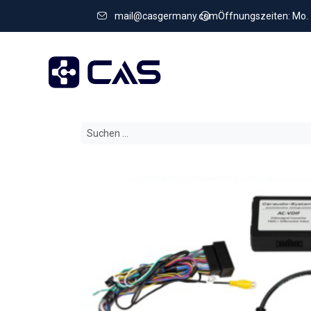
mail@casgermany.com
Öffnungszeiten: Mo. - 