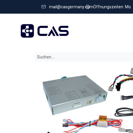
mail@casgermany.com
Öffnungszeiten: Mo. - 