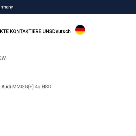
Germany
KTE
KONTAKTIERE UNS
Deutsch
GW
r Audi MMI3G(+) 4p HSD