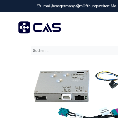
mail@casgermany.com
Öffnungszeiten: Mo. - 