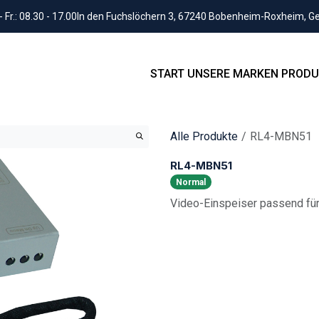
Fr.: 08.30 - 17.00
In den Fuchslöchern 3, 67240 Bobenheim-Roxheim, 
START
UNSERE MARKEN
PRODU
Alle Produkte
RL4-MBN51
RL4-MBN51
Normal
Video-Einspeiser passend f