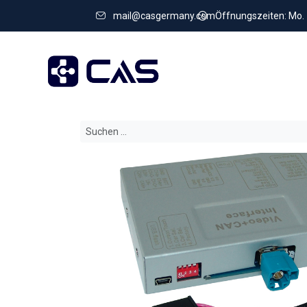
mail@casgermany.com
Öffnungszeiten: Mo. - 