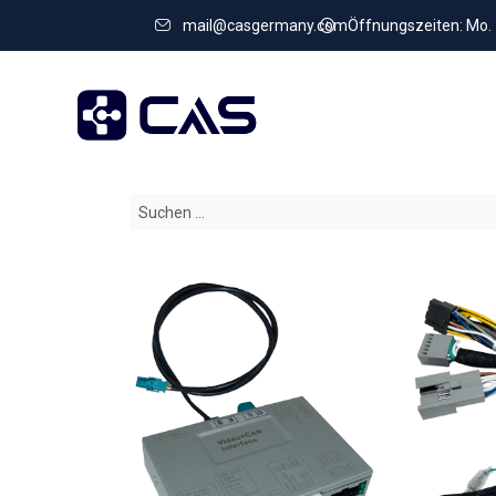
mail@casgermany.com
Öffnungszeiten: Mo. - 