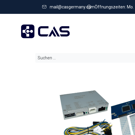
mail@casgermany.com
Öffnungszeiten: Mo. - 