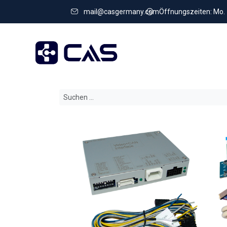
mail@casgermany.com
Öffnungszeiten: Mo. - 