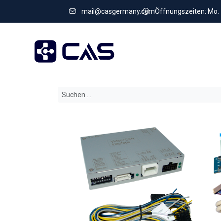
mail@casgermany.com
Öffnungszeiten: Mo. - 