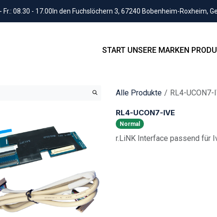
Fr.: 08.30 - 17.00
In den Fuchslöchern 3, 67240 Bobenheim-Roxheim, 
START
UNSERE MARKEN
PRODU
Alle Produkte
RL4-UCON7-
RL4-UCON7-IVE
Normal
r.LiNK Interface passend für 