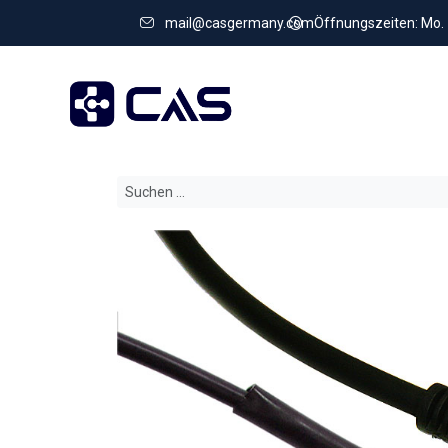
mail@casgermany.com
Öffnungszeiten: Mo. - 