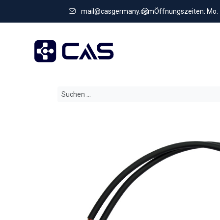
mail@casgermany.com
Öffnungszeiten: Mo. - 