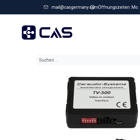
mail@casgermany.com
Öffnungszeiten: Mo. - 