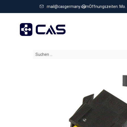
mail@casgermany.com
Öffnungszeiten: Mo. - 