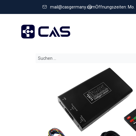
mail@casgermany.com
Öffnungszeiten: Mo. - 