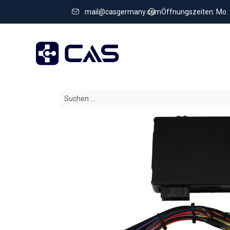
mail@casgermany.com
Öffnungszeiten: Mo. - 