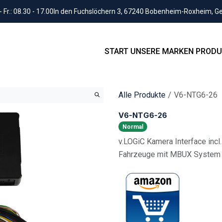
Fr.: 08.30 - 17.00
In den Fuchslöchern 3, 67240 Bobenheim-Roxheim, 
START
UNSERE MARKEN
PRODU
Alle Produkte
V6-NTG6-26
V6-NTG6-26
Normal
v.LOGiC Kamera Interface incl
Fahrzeuge mit MBUX System in