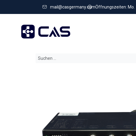
mail@casgermany.com
Öffnungszeiten: Mo. - 