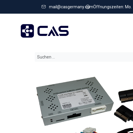
mail@casgermany.com
Öffnungszeiten: Mo. - 